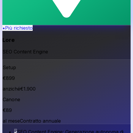
Più richiesto
Lore
SEO Content Engine
Setup
€
899
anziché
€
1.900
Canone
€
89
al mese
Contratto annuale
SEO Content Engine: Generazione autonoma di