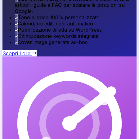
articoli, guide e FAQ per scalare le posizioni su
Google.
Tono di voce 100% personalizzato
Calendario editoriale automatico
Pubblicazione diretta su WordPress
Ottimizzazione keywords integrata
Cover image generate ad-hoc
Scopri
Lore