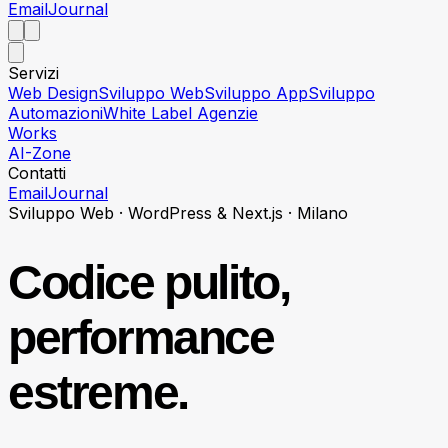
Email
Journal
Servizi
Web Design
Sviluppo Web
Sviluppo App
Sviluppo
Automazioni
White Label Agenzie
Works
AI-Zone
Contatti
Email
Journal
Sviluppo Web · WordPress & Next.js · Milano
Codice pulito,
performance
estreme.