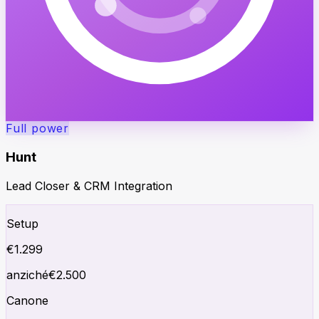
Full power
Hunt
Lead Closer & CRM Integration
Setup
€
1.299
anziché
€
2.500
Canone