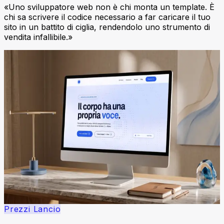
«Uno sviluppatore web non è chi monta un template. È
chi sa scrivere il codice necessario a far caricare il tuo
sito in un battito di ciglia, rendendolo uno strumento di
vendita infallibile.»
Oltre il semplice sito vetrina
Solo ciò che serve,
al massimo delle prestazioni.
La maggior parte dei siti web oggi è appesantita da plugin
inutili e codice ridondante. Il mio approccio è l'opposto:
costruisco solo ciò che serve, garantendo una velocità
che i tuoi competitor possono solo sognare.
Che si tratti di un tema WordPress creato da zero o di
un'applicazione Next.js all'avanguardia, il focus resta lo
stesso:
conversioni, posizionamento SEO e facilità di
gestione.
Prezzi Lancio