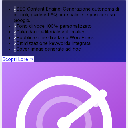
SEO Content Engine: Generazione autonoma di
articoli, guide e FAQ per scalare le posizioni su
Google.
Tono di voce 100% personalizzato
Calendario editoriale automatico
Pubblicazione diretta su WordPress
Ottimizzazione keywords integrata
Cover image generate ad-hoc
Scopri
Lore