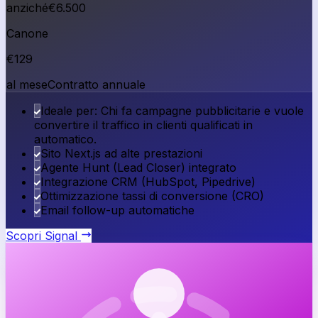
anziché
€
6.500
Canone
€
129
al mese
Contratto annuale
Ideale per: Chi fa campagne pubblicitarie e vuole
convertire il traffico in clienti qualificati in
automatico.
Sito Next.js ad alte prestazioni
Agente Hunt (Lead Closer) integrato
Integrazione CRM (HubSpot, Pipedrive)
Ottimizzazione tassi di conversione (CRO)
Email follow-up automatiche
Scopri
Signal