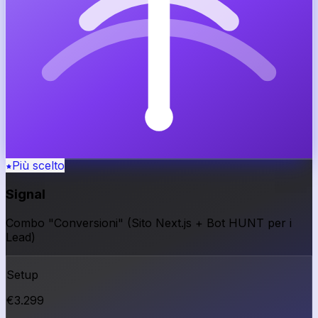
Più scelto
Signal
Combo "Conversioni" (Sito Next.js + Bot HUNT per i
Lead)
Setup
€
3.299