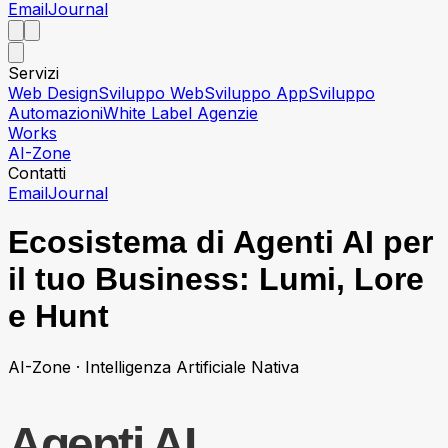
Email
Journal
Servizi
Web Design
Sviluppo Web
Sviluppo App
Sviluppo
Automazioni
White Label Agenzie
Works
AI-Zone
Contatti
Email
Journal
Ecosistema di Agenti AI per
il tuo Business: Lumi, Lore
e Hunt
AI-Zone · Intelligenza Artificiale Nativa
Agenti AI