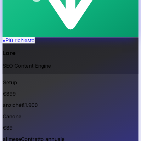
Più richiesto
Lore
SEO Content Engine
Setup
€
899
anziché
€
1.900
Canone
€
89
al mese
Contratto annuale