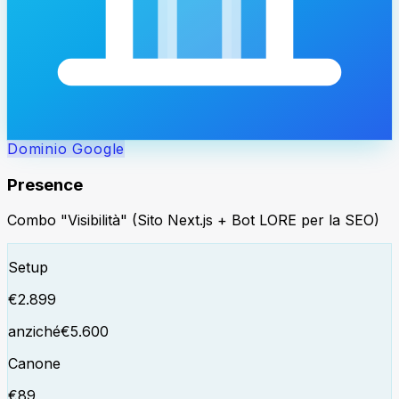
Dominio Google
Presence
Combo "Visibilità" (Sito Next.js + Bot LORE per la SEO)
Setup
€
2.899
anziché
€
5.600
Canone
€
89