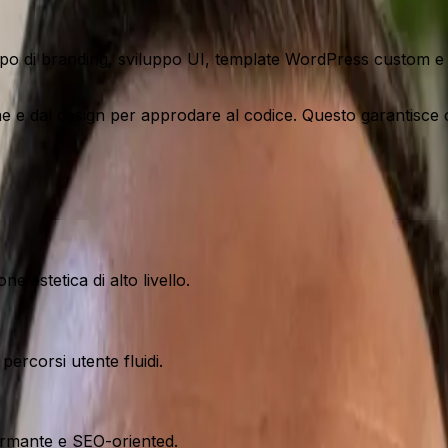
o di branding, sviluppo UI, template WordPress custom e arch
ne e dal design per approdare al codice. Questo garantisce
 estetica di alto livello.
percorsi utente fluidi.
ormante e SEO-oriented.