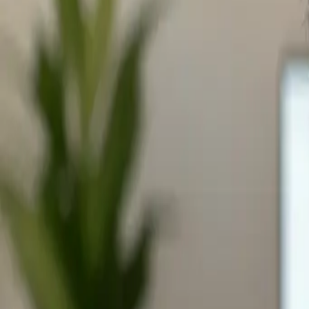
Home
Servizi
AI-Zone
Chi sono
Journal
Servizi
Web Design
Sviluppo Web
App iOS
Agenti AI
White Label Agenzie
Ecosistema Digitale
Contatti
Milano, Italia
home@riccardogalli.com
Privacy Policy
Cookie Policy
©
2026
Riccardo Galli · P.IVA 09689060961