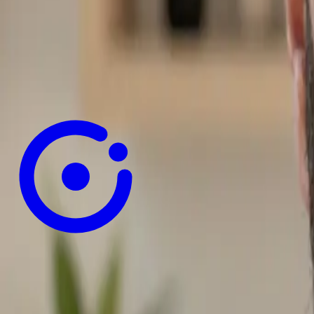
Italiano (ML) • Inglese (B2) • Spagnolo (A2)
Autorizzo il trattamento dei dati personali contenuti nel m
Versione Online: riccardogalli.com/cv
Web Design, Sviluppo WordPress e Agenti AI (Lumi · Lore 
Menu