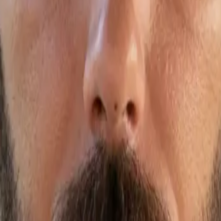
io CV in base art. 13 del D. Lgs. 196/2003
· Hunt) a Milano.