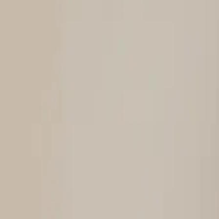
Servizi
Web Design
Sviluppo Web
Sviluppo App
Sviluppo Automaz
Works
AI-Zone
Contatti
Email
Journal
← Profilo
Esporta Profilo
Riccardo
Galli
Designer, Esecutivo & Partner AI.
Trasformo visioni complesse in prodotti digitali coerenti.
home@riccardogalli.com
+39 327 894 5175