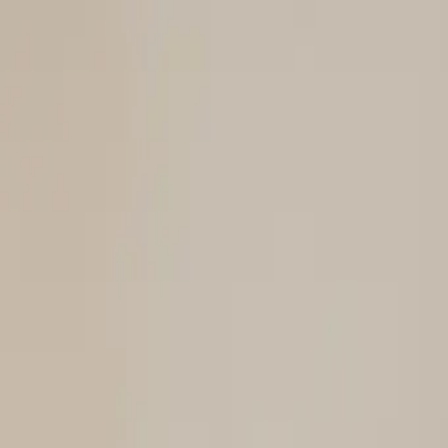
Salta al contenuto principale
Servizi
Web Design
Sviluppo Web
Sviluppo App
Sviluppo Automaz
Works
AI-Zone
Contatti
Email
Journal