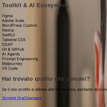
Toolkit & AI Ecosystem.
Figma
Adobe Suite
WordPress Custom
Next.js
SwiftUI
Tailwind CSS
GSAP
Git & GitHub
AI Agents
Prompt Engineering
Midjourney
VS Code
Hai trovato quello che cercavi?
Se il mio profilo si allinea alla tua ricerca, parliamo di c
Scrivimi Ora
Chiamami
Nato 19.08.1976 • Milano • Cittadinanza Italiana